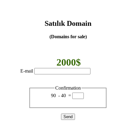
Satılık Domain
(Domains for sale)
2000$
E-mail
Confirmation
90
-
40
=